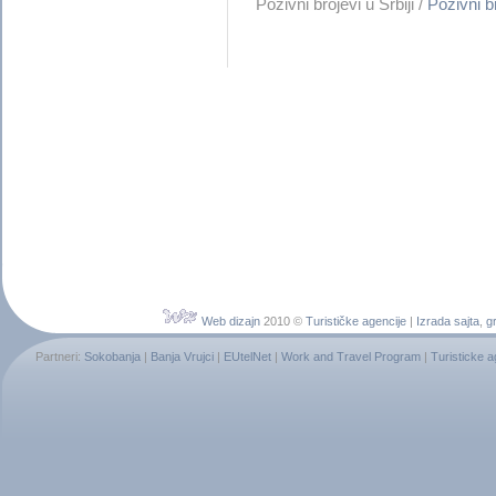
Pozivni brojevi u Srbiji /
Pozivni b
Web dizajn
2010 ©
Turističke agencije
|
Izrada sajta
,
gr
Partneri:
Sokobanja
|
Banja Vrujci
|
EUtelNet
|
Work and Travel Program
|
Turisticke 