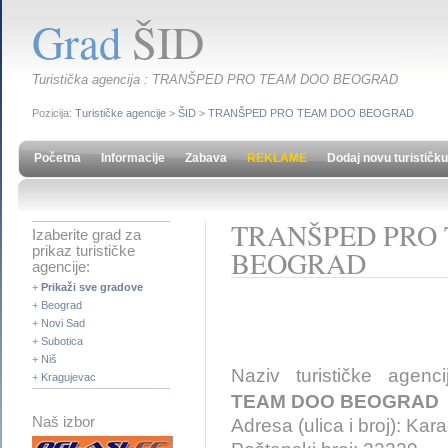
Grad
ŠID
Turistička agencija : TRANŠPED PRO TEAM DOO BEOGRAD
Pozicija:
Turističke agencije
>
ŠID
>
TRANŠPED PRO TEAM DOO BEOGRAD
Početna
Informacije
Zabava
REKLAME
Dodaj novu turističku
TRANŠPED PRO
Izaberite grad za
prikaz turističke
BEOGRAD
agencije:
+
Prikaži sve gradove
+
Beograd
+
Novi Sad
+
Subotica
+
Niš
Naziv turističke agenc
+
Kragujevac
TEAM DOO BEOGRAD
Naš izbor
Adresa (ulica i broj): Ka