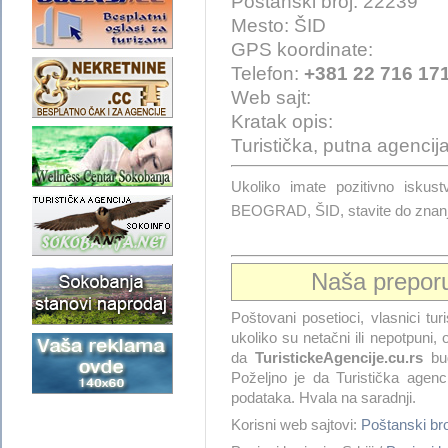
Poštanski broj: 22239
Mesto: ŠID
GPS koordinate:
Telefon:
+381 22 716 17
Web sajt:
Kratak opis:
Turistička, putna agencij
Ukoliko imate pozitivno i
BEOGRAD, ŠID, stavite do znanj
Naša prepor
Poštovani posetioci, vlasnici tur
ukoliko su netačni ili nepotpuni
da
TuristickeAgencije.cu.rs
bud
Poželjno je da Turistička agenc
podataka. Hvala na saradnji.
Korisni web sajtovi:
Poštanski br