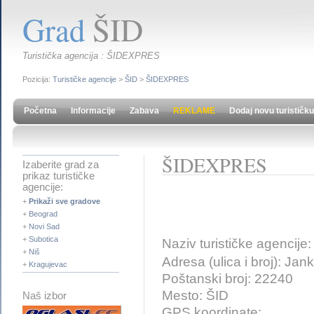
Grad
ŠID
Turistička agencija : ŠIDEXPRES
Pozicija:
Turističke agencije
>
ŠID
>
ŠIDEXPRES
Početna
Informacije
Zabava
REKLAME
Dodaj novu turističku
ŠIDEXPRES
Izaberite grad za
prikaz turističke
agencije:
+
Prikaži sve gradove
+
Beograd
+
Novi Sad
+
Subotica
Naziv turističke agencije
+
Niš
Adresa (ulica i broj): Ja
+
Kragujevac
Poštanski broj: 22240
Mesto: ŠID
Naš izbor
GPS koordinate: