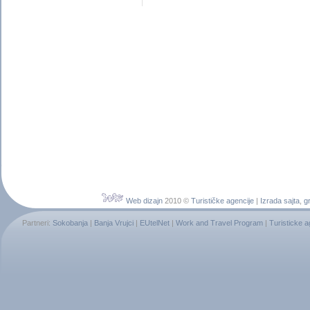
Web dizajn
2010 ©
Turističke agencije
|
Izrada sajta
,
gr
Partneri:
Sokobanja
|
Banja Vrujci
|
EUtelNet
|
Work and Travel Program
|
Turisticke 