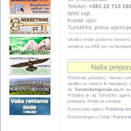
Telefon:
+381 22 710 18
Web sajt:
Kratak opis:
Turistička, putna agencij
Ukoliko imate pozitivno iskustv
ostalima sa LIKE-om na faceboo
Naša prepor
Poštovani posetioci, vlasnici tur
ukoliko su netačni ili nepotpuni
da
TuristickeAgencije.cu.rs
bud
Poželjno je da Turistička agenc
podataka. Hvala na saradnji.
Korisni web sajtovi:
Poštanski br
Pozivni brojevi u Srbiji /
Pozivni b