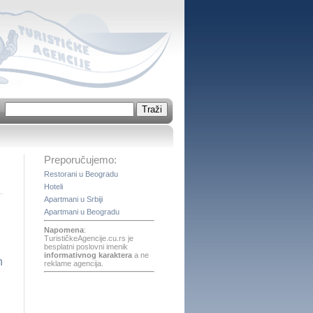
Preporučujemo:
Restorani u Beogradu
Hoteli
Apartmani u Srbiji
Apartmani u Beogradu
Napomena
:
TurističkeAgencije.cu.rs je
besplatni poslovni imenik
informativnog karaktera
a ne
reklame agencija.