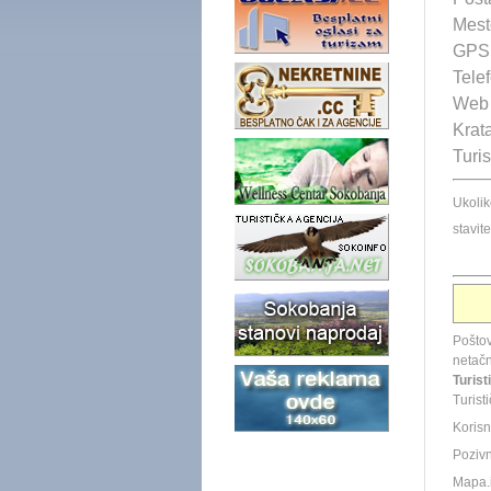
Mest
GPS 
Tele
Web 
Krata
Turis
Ukoli
stavit
Poštov
neta
Turist
Turist
Korisn
Pozivni
Mapa.i