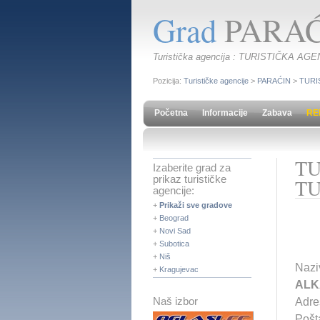
Grad
PARAĆ
Turistička agencija : TURISTIČKA A
Pozicija:
Turističke agencije
>
PARAĆIN
>
TURI
Početna
Informacije
Zabava
RE
TU
Izaberite grad za
prikaz turističke
T
agencije:
+
Prikaži sve gradove
+
Beograd
+
Novi Sad
+
Subotica
+
Niš
Nazi
+
Kragujevac
ALK
Naš izbor
Adres
Pošt