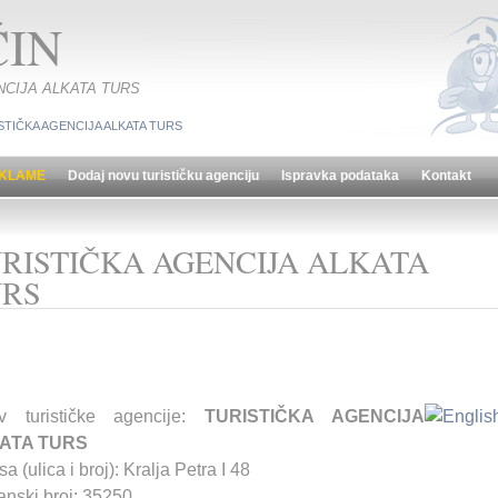
IN
GENCIJA ALKATA TURS
STIČKA AGENCIJA ALKATA TURS
KLAME
Dodaj novu turističku agenciju
Ispravka podataka
Kontakt
RISTIČKA AGENCIJA ALKATA
URS
v turističke agencije:
TURISTIČKA AGENCIJA
ATA TURS
a (ulica i broj): Kralja Petra I 48
anski broj: 35250