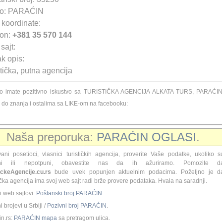
o: PARAĆIN
koordinate:
fon:
+381 35 570 144
sajt:
k opis:
tička, putna agencija
ko imate pozitivno iskustvo sa TURISTIČKA AGENCIJA ALKATA TURS, PARAĆIN
e do znanja i ostalima sa LIKE-om na facebooku:
Naša preporuka:
PARAĆIN OGLASI
.
ani posetioci, vlasnici turističkih agencija, proverite Vaše podatke, ukoliko s
čni ili nepotpuni, obavestite nas da ih ažuriramo. Pomozite d
ickeAgencije.cu.rs
bude uvek popunjen aktuelnim podacima. Poželjno je d
ička agencija ima svoj web sajt radi brže provere podataka. Hvala na saradnji.
i web sajtovi:
Poštanski broj PARAĆIN
.
 brojevi u Srbiji /
Pozivni broj PARAĆIN
.
n.rs:
PARAĆIN mapa
sa pretragom ulica.