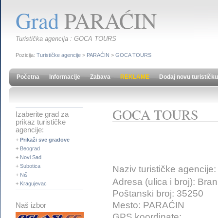
Grad
PARAĆIN
Turistička agencija : GOCA TOURS
Pozicija:
Turističke agencije
>
PARAĆIN
>
GOCA TOURS
Početna
Informacije
Zabava
REKLAME
Dodaj novu turističku
GOCA TOURS
Izaberite grad za
prikaz turističke
agencije:
+
Prikaži sve gradove
+
Beograd
+
Novi Sad
+
Subotica
Naziv turističke agencije
+
Niš
Adresa (ulica i broj): Br
+
Kragujevac
Poštanski broj: 35250
Mesto: PARAĆIN
Naš izbor
GPS koordinate: