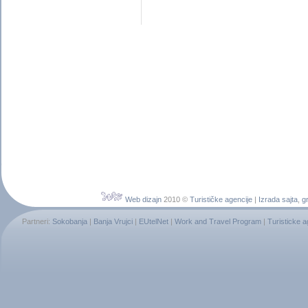
Web dizajn
2010 ©
Turističke agencije
|
Izrada sajta
,
gr
Partneri:
Sokobanja
|
Banja Vrujci
|
EUtelNet
|
Work and Travel Program
|
Turisticke 