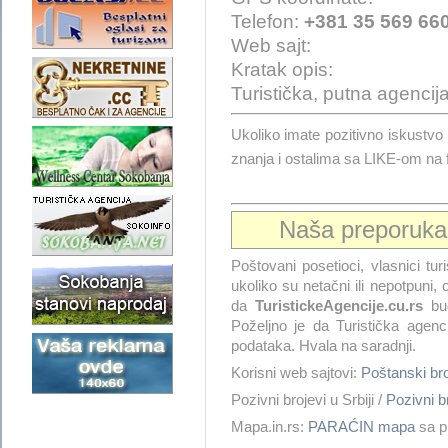
Telefon:
+381 35 569 66
Web sajt:
Kratak opis:
Turistička, putna agencij
Ukoliko imate pozitivno iskus
znanja i ostalima sa LIKE-om na
Naša preporuk
Poštovani posetioci, vlasnici tur
ukoliko su netačni ili nepotpuni
da
TuristickeAgencije.cu.rs
bud
Poželjno je da Turistička agenc
podataka. Hvala na saradnji.
Korisni web sajtovi:
Poštanski b
Pozivni brojevi u Srbiji /
Pozivni 
Mapa.in.rs:
PARAĆIN mapa
sa p